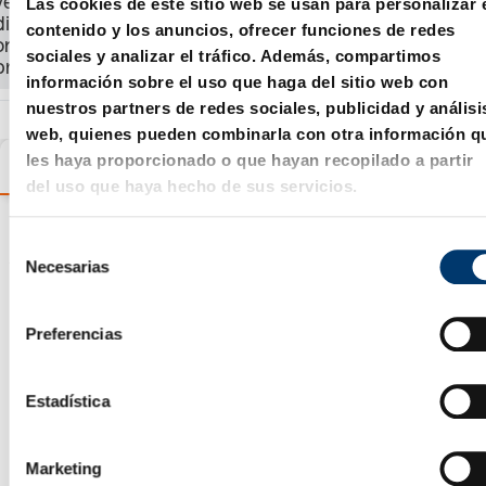
Las cookies de este sitio web se usan para personalizar 
ver el precio, la
disponibilidad y
contenido y los anuncios, ofrecer funciones de redes
ordenar el
sociales y analizar el tráfico. Además, compartimos
producto.
información sobre el uso que haga del sitio web con
nuestros partners de redes sociales, publicidad y análisi
web, quienes pueden combinarla con otra información q
les haya proporcionado o que hayan recopilado a partir
Variantes
Detalles
Información sobre el produc
del uso que haya hecho de sus servicios.
S
Asistente de selección de
Necesarias
e
productos
l
e
Preferencias
c
c
i
Estadística
ó
n
Marketing
d