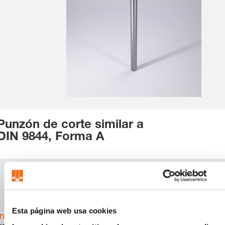
Punzón de corte similar a
DIN 9844, Forma A
SKU:
270.X
CAD
Download
Esta página web usa cookies
Inicia sesión
para