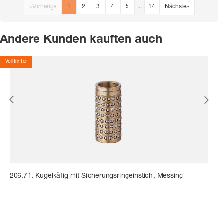
«
Vorherige
1
2
3
4
5
...
14
Nächste
»
Andere Kunden kauften auch
Volltreffer
206.71. Kugelkäfig mit Sicherungsringeinstich, Messing