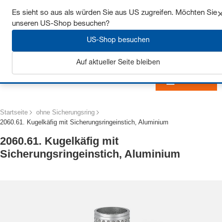
Sichern Sie sich bis zu 7% Rabatt - hier klicken um
Es sieht so aus als würden Sie aus US zugreifen. Möchten Sie
mehr zu erfahren
unseren US-Shop besuchen?
US-Shop besuchen
Auf aktueller Seite bleiben
Anmelden
Startseite
ohne Sicherungsring
2060.61. Kugelkäfig mit Sicherungsringeinstich, Aluminium
2060.61. Kugelkäfig mit
Sicherungsringeinstich, Aluminium