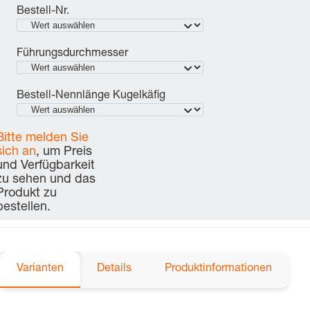
Bestell-Nr.
Führungsdurchmesser
Bestell-Nennlänge Kugelkäfig
Bitte melden Sie
sich an
, um Preis
und Verfügbarkeit
zu sehen und das
Produkt zu
bestellen.
Varianten
Details
Produktinformationen