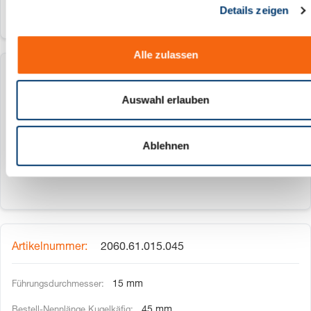
Details zeigen
s
a
u
Alle zulassen
s
w
2060.61.012.056
a
Auswahl erlauben
h
12 mm
l
56 mm
Ablehnen
2060.61.015.045
15 mm
45 mm