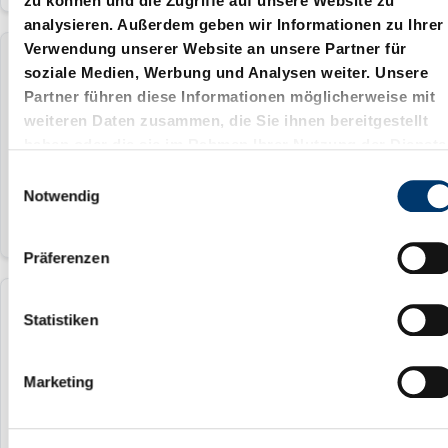
zu können und die Zugriffe auf unsere Website zu
analysieren. Außerdem geben wir Informationen zu Ihrer
Verwendung unserer Website an unsere Partner für
2060.61.011.056
soziale Medien, Werbung und Analysen weiter. Unsere
Partner führen diese Informationen möglicherweise mit
weiteren Daten zusammen, die Sie ihnen bereitgestellt
11 mm
haben oder die sie im Rahmen Ihrer Nutzung der Dienste
56 mm
gesammelt haben.
E
Notwendig
i
n
w
Präferenzen
i
l
2060.61.012.040
l
Statistiken
i
g
12 mm
Marketing
u
40 mm
n
g