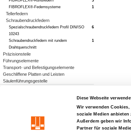
FIBROFLEX®-Rundfedern
3
FIBROFLEX®-Federnsysteme
1
Tellerfedern
Schraubendruckfedern
Spezialschraubendruckfedern Profil DIN/ISO
6
10243
Schraubendruckfedern mit rundem
1
Drahtquerschnitt
Präzisionsteile
Führungselemente
Transport- und Befestigungselemente
Geschliffene Platten und Leisten
Säulenführungsgestelle
Diese Webseite verwende
Wir verwenden Cookies, 
precision is our standard
soziale Medien anbieten 
Außerdem geben wir Info
Impressum
AGB
Datenschutz
Haftung
Hinweisgebers
Partner für soziale Medi