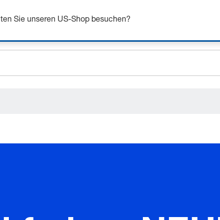
n Sie sich bis zu 7% Rabatt - hier klicken um mehr zu e
chten Sie unseren US-Shop besuchen?
ceholder.sku
ceholder.name
ceholder.category