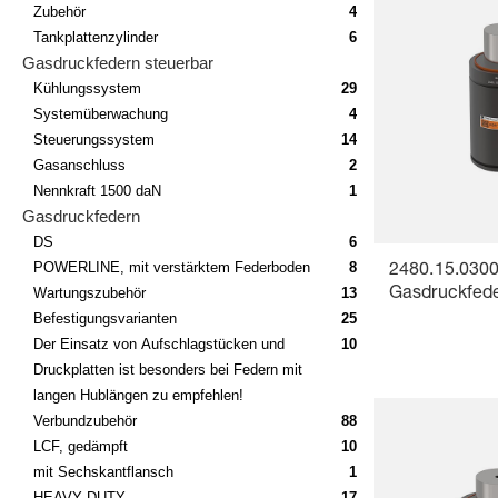
Zubehör
4
Tankplattenzylinder
6
Gasdruckfedern steuerbar
Kühlungssystem
29
Systemüberwachung
4
Steuerungssystem
14
Gasanschluss
2
Nennkraft 1500 daN
1
Gasdruckfedern
DS
6
POWERLINE, mit verstärktem Federboden
8
2480.15.0300
Wartungszubehör
13
Gasdruckfede
Befestigungsvarianten
25
Der Einsatz von Aufschlagstücken und
10
Druckplatten ist besonders bei Federn mit
langen Hublängen zu empfehlen!
Verbundzubehör
88
LCF, gedämpft
10
mit Sechskantflansch
1
HEAVY DUTY
17