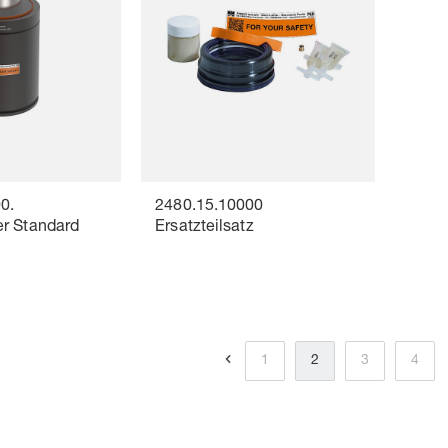
0.
2480.15.10000
r Standard
Ersatzteilsatz
1
2
3
4