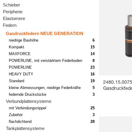
Schieber
Peripherie
Elastomere
Federn
Gasdruckfedern NEUE GENERATION
niedrige Bauhöhe
6
Kompakt
15
MAXFORCE
14
POWERLINE, mit verstärktem Federboden
8
POWERLINE
23
HEAVY DUTY
16
Standard
19
2480.15.0075
kleine Abmessungen, niedrige Federkräfte
5
Gasdruckfede
federnde Druckstücke
3
Verbundplattensysteme
mit Verbindungsnippel
25
Zubehör
3
flachdichtend
28
Tankplattensysteme