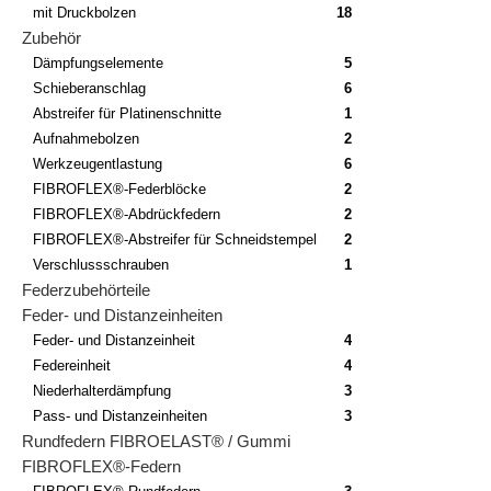
mit Druckbolzen
18
Zubehör
Dämpfungselemente
5
Schieberanschlag
6
Abstreifer für Platinenschnitte
1
Aufnahmebolzen
2
Werkzeugentlastung
6
FIBROFLEX®-Federblöcke
2
FIBROFLEX®-Abdrückfedern
2
FIBROFLEX®-Abstreifer für Schneidstempel
2
Verschlussschrauben
1
Federzubehörteile
Feder- und Distanzeinheiten
Feder- und Distanzeinheit
4
Federeinheit
4
Niederhalterdämpfung
3
Pass- und Distanzeinheiten
3
Rundfedern FIBROELAST® / Gummi
FIBROFLEX®-Federn