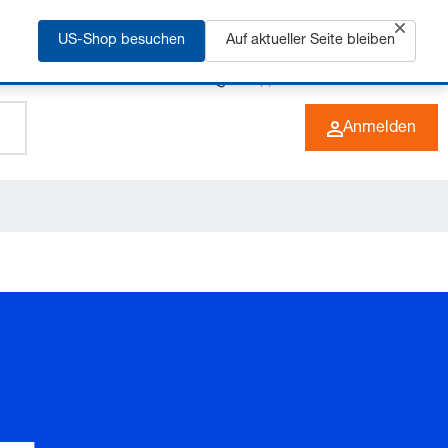
rfahren
US-Shop besuchen
Auf aktueller Seite bleiben
+49 (0) 6266 73-0
DE
Anmelden