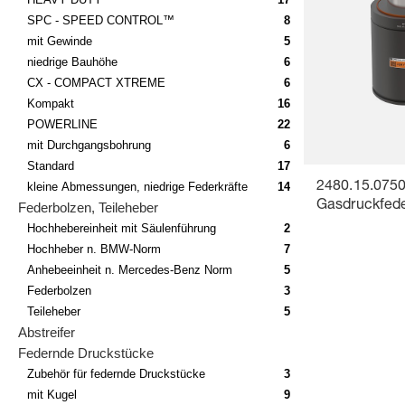
SPC - SPEED CONTROL™
8
mit Gewinde
5
niedrige Bauhöhe
6
CX - COMPACT XTREME
6
Kompakt
16
POWERLINE
22
mit Durchgangsbohrung
6
Standard
17
kleine Abmessungen, niedrige Federkräfte
14
2480.15.0750
Gasdruckfede
Federbolzen, Teileheber
Hochhebereinheit mit Säulenführung
2
Hochheber n. BMW-Norm
7
Anhebeeinheit n. Mercedes-Benz Norm
5
Federbolzen
3
Teileheber
5
Abstreifer
Federnde Druckstücke
Zubehör für federnde Druckstücke
3
mit Kugel
9