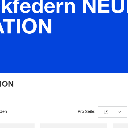
kfedern NEU
TION
ION
nden
15
Pro Seite: