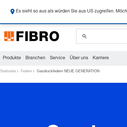
Sicher
Es sieht so aus als würden Sie aus US zugreifen. Mö
global.search.pla
global.search.pla
global.search.pla
Produkte
Branchen
Service
Über uns
Karriere
Startseite
Federn
Gasdruckfedern NEUE GENERATION