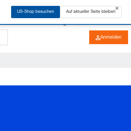
rfahren
US-Shop besuchen
Auf aktueller Seite bleiben
+49 (0) 6266 73-0
DE
Anmelden