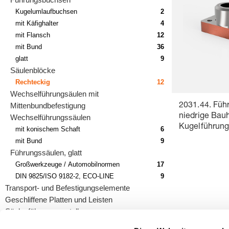
Kugelumlaufbuchsen
2
mit Käfighalter
4
mit Flansch
12
mit Bund
36
glatt
9
Säulenblöcke
Rechteckig
12
Wechselführungsäulen mit
Mittenbundbefestigung
2031.44. Füh
niedrige Bauh
Wechselführungssäulen
Kugelführun
mit konischem Schaft
6
mit Bund
9
Führungssäulen, glatt
Großwerkzeuge / Automobilnormen
17
DIN 9825/ISO 9182-2, ECO-LINE
9
Transport- und Befestigungselemente
Geschliffene Platten und Leisten
Säulenführungsgestelle