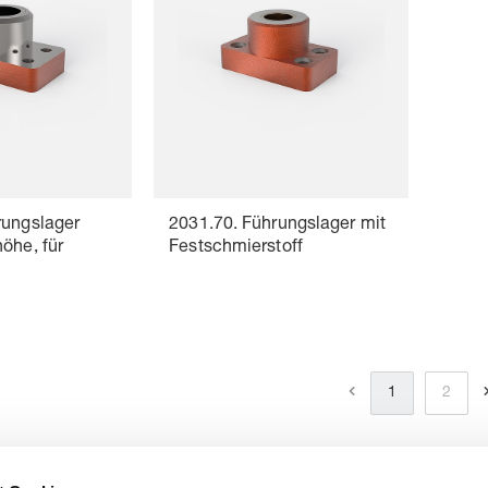
rungslager
2031.70. Führungslager mit
öhe, für
Festschmierstoff
g
1
2