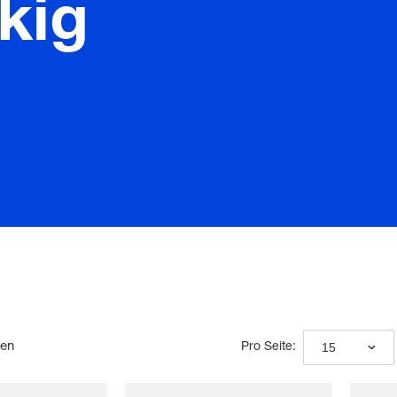
kig
den
15
Pro Seite: