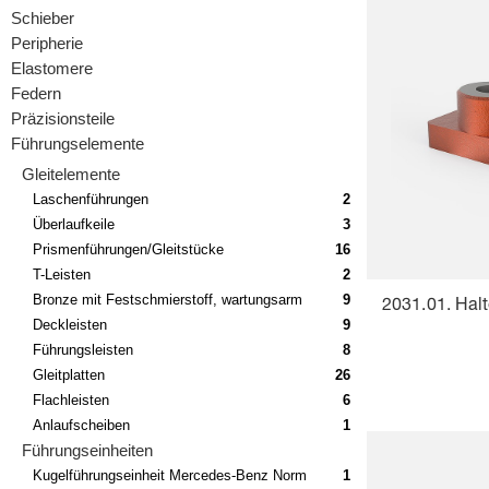
Schieber
Peripherie
Elastomere
Federn
Präzisionsteile
Führungselemente
Gleitelemente
Laschenführungen
2
Überlaufkeile
3
Prismenführungen/Gleitstücke
16
T-Leisten
2
Bronze mit Festschmierstoff, wartungsarm
9
2031.01. Halt
Deckleisten
9
Führungsleisten
8
Gleitplatten
26
Flachleisten
6
Anlaufscheiben
1
Führungseinheiten
Kugelführungseinheit Mercedes-Benz Norm
1