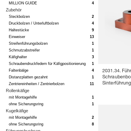
MILLION GUIDE
4
Zubehör
Steckbolzen
2
Druckbolzen / Unterluftbolzen
4
Haltestücke
9
Einweiser
13
Streifenführungsbolzen
1
Schmutzabstreifer
1
Käfighalter
3
Schraubendruckfedern für Käfigpositionierung
1
Faltenbälge
4
2031.34. Füh
Distanzplatten gezahnt
1
Schraubenbo
Sinterführun
Zentriereinheiten / Zentrierbolzen
11
Rollenkäfige
mit Montagehilfe
1
ohne Sicherungsring
1
Kugelkäfige
mit Montagehilfe
2
ohne Sicherungsring
8
Führungsbuchsen