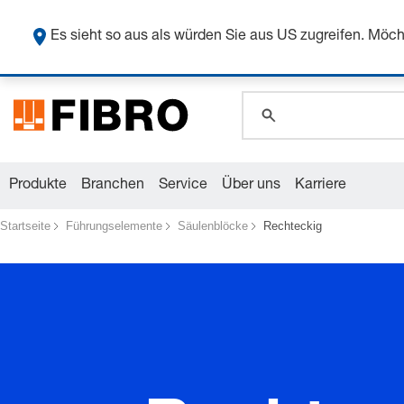
global.search.pla
Sicher
global.search.pla
Es sieht so aus als würden Sie aus US zugreifen. Mö
global.search.pla
Produkte
Branchen
Service
Über uns
Karriere
Startseite
Führungselemente
Säulenblöcke
Rechteckig