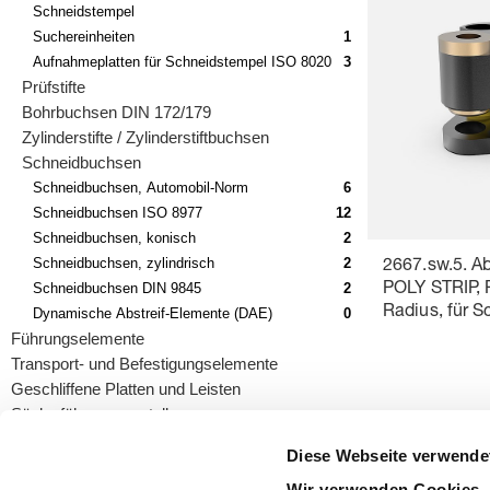
Schneidstempel
Suchereinheiten
1
Aufnahmeplatten für Schneidstempel ISO 8020
3
Prüfstifte
Bohrbuchsen DIN 172/179
Zylinderstifte / Zylinderstiftbuchsen
Schneidbuchsen
Schneidbuchsen, Automobil-Norm
6
Schneidbuchsen ISO 8977
12
Schneidbuchsen, konisch
2
Schneidbuchsen, zylindrisch
2
2667.sw.5. Ab
Schneidbuchsen DIN 9845
2
POLY STRIP, 
Radius, für 
Dynamische Abstreif-Elemente (DAE)
0
Schneidstem
Führungselemente
Transport- und Befestigungselemente
Geschliffene Platten und Leisten
Säulenführungsgestelle
Diese Webseite verwende
Wir verwenden Cookies, 