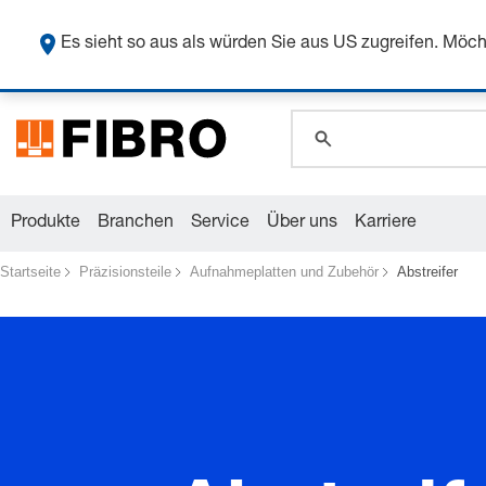
global.search.pla
Sicher
global.search.pla
Es sieht so aus als würden Sie aus US zugreifen. Mö
global.search.pla
Produkte
Branchen
Service
Über uns
Karriere
Startseite
Präzisionsteile
Aufnahmeplatten und Zubehör
Abstreifer