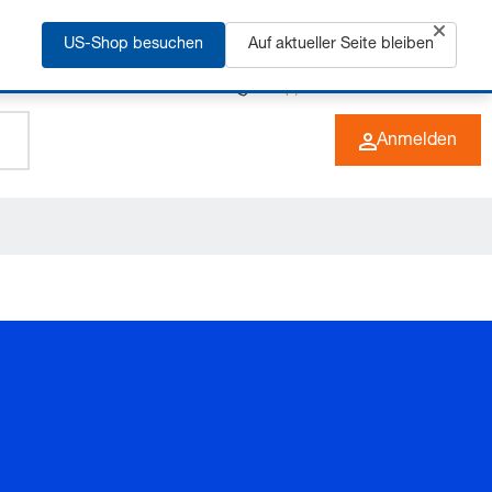
rfahren
US-Shop besuchen
Auf aktueller Seite bleiben
+49 (0) 6266 73-0
DE
Anmelden