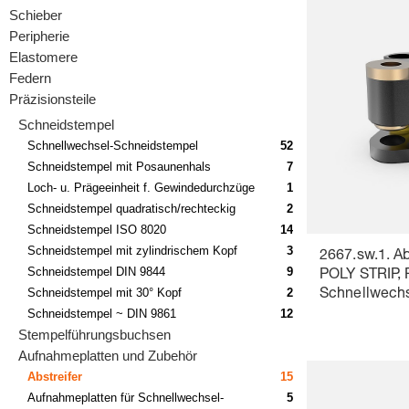
Schieber
Peripherie
Elastomere
Federn
Präzisionsteile
Schneidstempel
Schnellwechsel-Schneidstempel
52
Schneidstempel mit Posaunenhals
7
Loch- u. Prägeeinheit f. Gewindedurchzüge
1
Schneidstempel quadratisch/rechteckig
2
Schneidstempel ISO 8020
14
Schneidstempel mit zylindrischem Kopf
3
2667.sw.1. Ab
Schneidstempel DIN 9844
9
POLY STRIP, 
Schneidstempel mit 30° Kopf
2
Schnellwechs
Schneidstempel ~ DIN 9861
12
Schneidstem
Stempelführungsbuchsen
Aufnahmeplatten und Zubehör
Abstreifer
15
Aufnahmeplatten für Schnellwechsel-
5