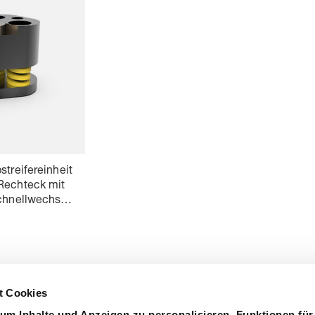
streifereinheit
Rechteck mit
Schnellwechsel-
pel
1
2
t Cookies
um Inhalte und Anzeigen zu personalisieren, Funktionen für