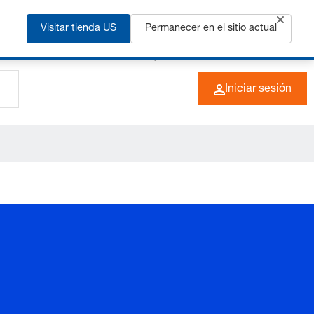
ás
Visitar tienda US
Permanecer en el sitio actual
+49 (0) 6266 73-0
ES
Iniciar sesión