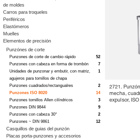
de moldes
Carros para troqueles
Periféricos
Elastómeros
Muelles
Elementos de precisión
Punzónes de corte
Punzones de corte de cambio rápido
52
Punzones con cabeza en forma de trombón
7
Unidades de punzonar y embutir, con matriz,
1
agujeros para tornillos de chapa
Punzones cuadrados/rectangualres
2
2721. Punzón
Punzones ISO 8020
14
mecha, cuadr
Punzones tornillos Allen cilíndricos
3
expulsor, IS
Punzones DIN 9844
9
Punzones con cabeza 30°
2
Punzones ~ DIN 9861
12
Casquillos de guias del punzón
Placas porta-punzones y accesorios