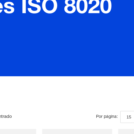
s ISO 8020
ntrado
15
Por página: