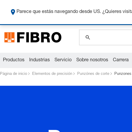
global.search.pla
Co
global.search.pla
Parece que estás navegando desde US. ¿Quieres visit
global.search.pla
Productos
Industrias
Servicio
Sobre nosotros
Carrera
Página de inicio
Elementos de precisión
Punzónes de corte
Punzones