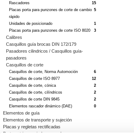
Rascadores
15
Placas porta para punzones de corte de cambio
5
rápido
Unidades de posicionado
1
Placas porta para punzones de corte ISO 8020
3
Calibres
Casquillos guía brocas DIN 172/179
Pasadores cilindricos / Casquillos guía-
pasadores
Casquillos de corte
Casquillos de corte, Norma Automoción
6
Casquillos de corte ISO 8977
12
Casquillos de corte, cónica
2
Casquillos de corte, cilíndricos
2
Casquillos de corte DIN 9845
2
Elementos rascador dinámico (DAE)
0
Elementos de guía
Elementos de transporte y sujeción
Placas y regletas rectificadas
Portamatrices guiados por columnas