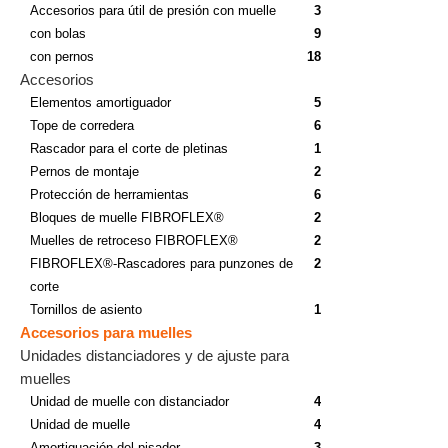
Accesorios para útil de presión con muelle
3
con bolas
9
con pernos
18
Accesorios
Elementos amortiguador
5
Tope de corredera
6
Rascador para el corte de pletinas
1
Pernos de montaje
2
Protección de herramientas
6
Bloques de muelle FIBROFLEX®
2
Muelles de retroceso FIBROFLEX®
2
FIBROFLEX®-Rascadores para punzones de
2
corte
Tornillos de asiento
1
Accesorios para muelles
Unidades distanciadores y de ajuste para
muelles
Unidad de muelle con distanciador
4
Unidad de muelle
4
Amortiguación del pisador
3