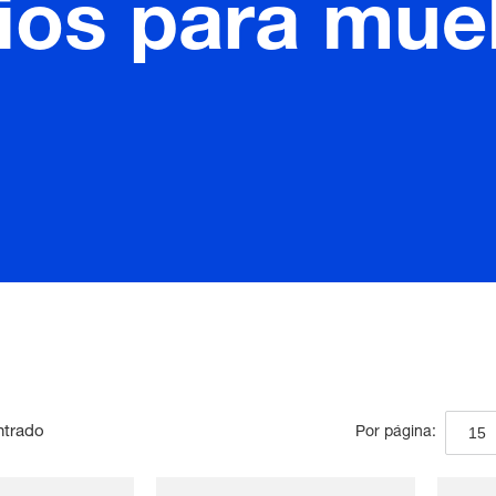
ios para muel
ntrado
15
Por página: