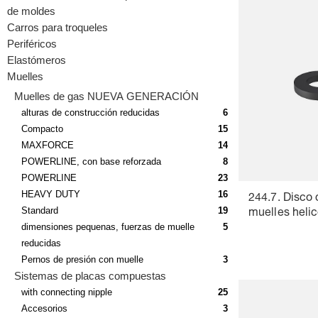
de moldes
Carros para troqueles
Periféricos
Elastómeros
Muelles
Muelles de gas NUEVA GENERACIÓN
alturas de construcción reducidas
6
Compacto
15
MAXFORCE
14
POWERLINE, con base reforzada
8
POWERLINE
23
HEAVY DUTY
16
244.7. Disco
Standard
19
muelles helic
dimensiones pequenas, fuerzas de muelle
5
reducidas
Pernos de presión con muelle
3
Sistemas de placas compuestas
with connecting nipple
25
Accesorios
3