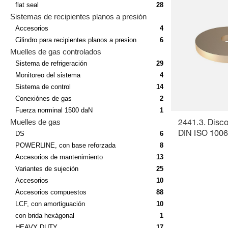
flat seal
28
Sistemas de recipientes planos a presión
Accesorios
4
Cilindro para recipientes planos a presion
6
Muelles de gas controlados
Sistema de refrigeración
29
Monitoreo del sistema
4
Sistema de control
14
Conexiónes de gas
2
Fuerza norminal 1500 daN
1
Muelles de gas
2441.3. Disc
DS
6
DIN ISO 1006
POWERLINE, con base reforzada
8
Accesorios de mantenimiento
13
Variantes de sujeción
25
Accesorios
10
Accesorios compuestos
88
LCF, con amortiguación
10
con brida hexágonal
1
HEAVY DUTY
17