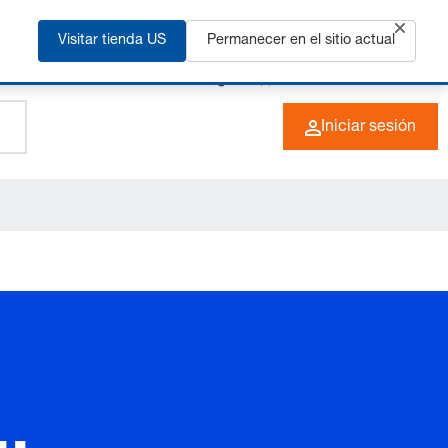
ás
Visitar tienda US
Permanecer en el sitio actual
+49 (0) 6266 73-0
ES
Iniciar sesión