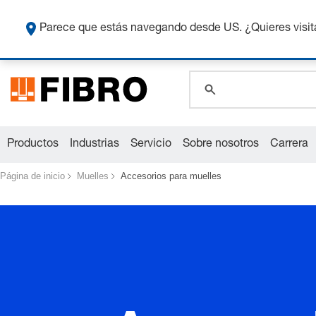
Co
Parece que estás navegando desde US. ¿Quieres visit
global.search.pla
global.search.pla
global.search.pla
Productos
Industrias
Servicio
Sobre nosotros
Carrera
Página de inicio
Muelles
Accesorios para muelles