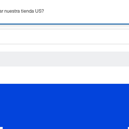
nsigue hasta un 7% de descuento - haz clic aquí para saber
m
ar nuestra tienda US?
ceholder.sku
ceholder.name
ceholder.category