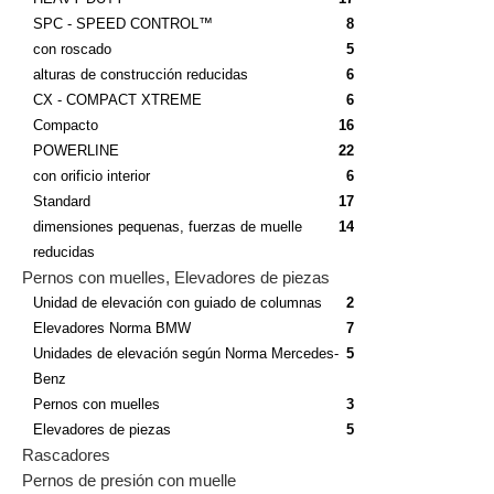
SPC - SPEED CONTROL™
8
con roscado
5
alturas de construcción reducidas
6
CX - COMPACT XTREME
6
Compacto
16
POWERLINE
22
con orificio interior
6
Standard
17
dimensiones pequenas, fuerzas de muelle
14
reducidas
Pernos con muelles, Elevadores de piezas
Unidad de elevación con guiado de columnas
2
Elevadores Norma BMW
7
Unidades de elevación según Norma Mercedes-
5
Benz
Pernos con muelles
3
Elevadores de piezas
5
Rascadores
Pernos de presión con muelle