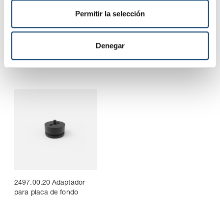
t
Permitir la selección
i
2480.064. Pletina de
2497.00.15.20.
m
valona, cuadrado
2497.00.15.20.01000
i
Denegar
e
n
t
o
2497.00.20 Adaptador
para placa de fondo