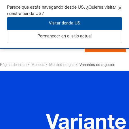
Consigue hasta un 7% de descuento - haz clic aquí para
Parece que estás navegando desde US. ¿Quieres visitar
saber
más
nuestra tienda US?
Visitar tienda US
Permanecer en el sitio actual
Iniciar sesión
Página de inicio
Muelles
Muelles de gas
Variantes de sujeción
Variante